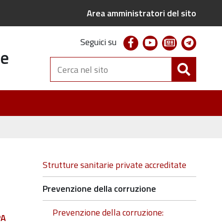
Area amministratori del sito
facebook
youtube
newsletter
telegr
Seguici su
te
Cerca
nel
sito
Navigazione
Strutture sanitarie private accreditate
Prevenzione della corruzione
Prevenzione della corruzione:
PA