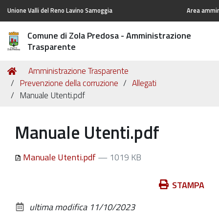
Unione Valli del Reno Lavino Samoggia
Area ammini
Comune di Zola Predosa - Amministrazione
Trasparente
Tu
Home
Amministrazione Trasparente
sei
Prevenzione della corruzione
Allegati
qui:
Manuale Utenti.pdf
Manuale Utenti.pdf
Manuale Utenti.pdf
— 1019 KB
Azioni
STAMPA
sul
ultima modifica
11/10/2023
documento