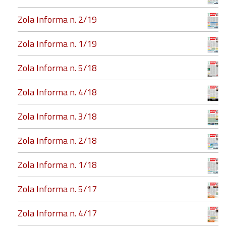
Zola Informa n. 2/19
Zola Informa n. 1/19
Zola Informa n. 5/18
Zola Informa n. 4/18
Zola Informa n. 3/18
Zola Informa n. 2/18
Zola Informa n. 1/18
Zola Informa n. 5/17
Zola Informa n. 4/17