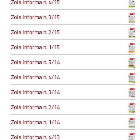
Zola Informa n. 4/15
Zola Informa n. 3/15
Zola Informa n. 2/15
Zola Informa n. 1/15
Zola Informa n. 5/14
Zola Informa n. 4/14
Zola Informa n. 3/14
Zola Informa n. 2/14
Zola Informa n. 1/14
Zola Informa n. 4/13