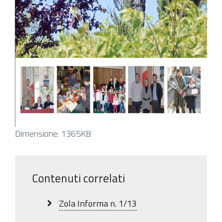
Clicca
Dimensione: 1365KB
per
vedere
l'immagine
Contenuti correlati
alle
dimensioni
Zola Informa n. 1/13
originali…