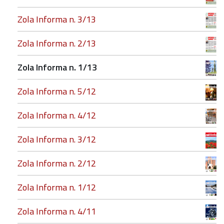
Zola Informa n. 3/13
Zola Informa n. 2/13
Zola Informa n. 1/13
Zola Informa n. 5/12
Zola Informa n. 4/12
Zola Informa n. 3/12
Zola Informa n. 2/12
Zola Informa n. 1/12
Zola Informa n. 4/11