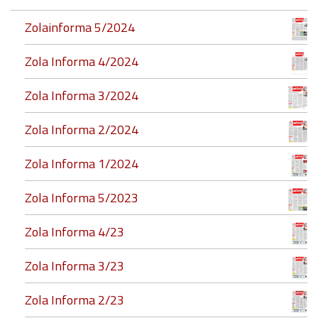
Zolainforma 5/2024
Zola Informa 4/2024
Zola Informa 3/2024
Zola Informa 2/2024
Zola Informa 1/2024
Zola Informa 5/2023
Zola Informa 4/23
Zola Informa 3/23
Zola Informa 2/23