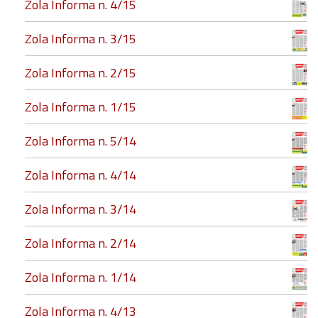
Zola Informa n. 4/15
Zola Informa n. 3/15
Zola Informa n. 2/15
Zola Informa n. 1/15
Zola Informa n. 5/14
Zola Informa n. 4/14
Zola Informa n. 3/14
Zola Informa n. 2/14
Zola Informa n. 1/14
Zola Informa n. 4/13