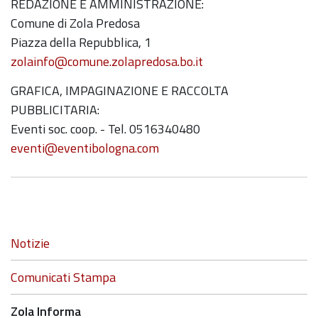
REDAZIONE E AMMINISTRAZIONE:
Comune di Zola Predosa
Piazza della Repubblica, 1
zolainfo@comune.zolapredosa.bo.it
GRAFICA, IMPAGINAZIONE E RACCOLTA
PUBBLICITARIA:
Eventi soc. coop. - Tel. 0516340480
eventi@eventibologna.com
Navigazione
Notizie
Comunicati Stampa
Zola Informa