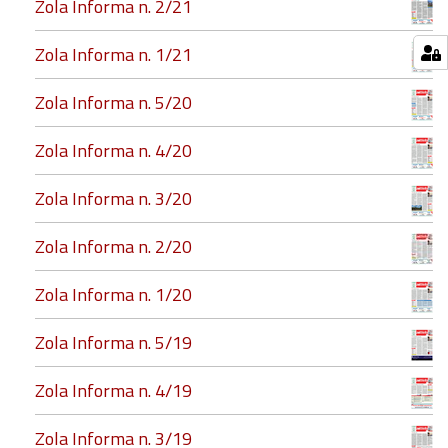
Zola Informa n. 2/21
Zola Informa n. 1/21
Zola Informa n. 5/20
Zola Informa n. 4/20
Zola Informa n. 3/20
Zola Informa n. 2/20
Zola Informa n. 1/20
Zola Informa n. 5/19
Zola Informa n. 4/19
Zola Informa n. 3/19