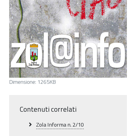
Clicca
Dimensione: 1265KB
per
vedere
l'immagine
Contenuti correlati
alle
dimensioni
Zola Informa n. 2/10
originali…