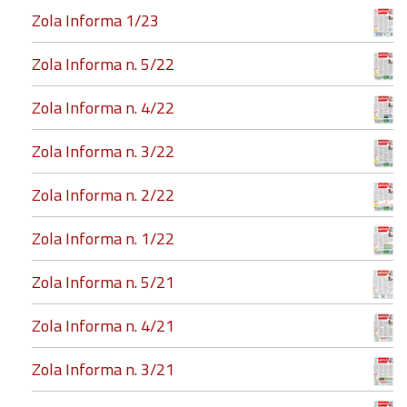
Zola Informa 1/23
Zola Informa n. 5/22
Zola Informa n. 4/22
Zola Informa n. 3/22
Zola Informa n. 2/22
Zola Informa n. 1/22
Zola Informa n. 5/21
Zola Informa n. 4/21
Zola Informa n. 3/21