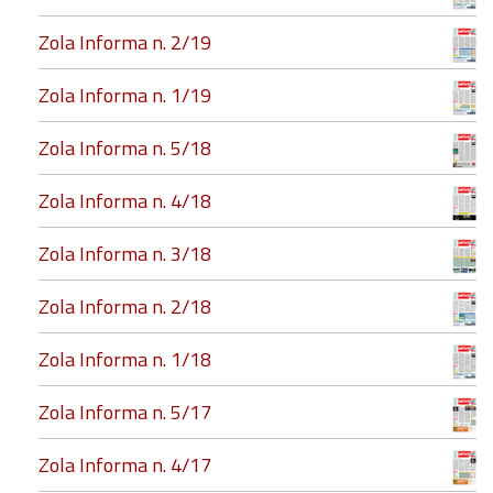
Zola Informa n. 2/19
Zola Informa n. 1/19
Zola Informa n. 5/18
Zola Informa n. 4/18
Zola Informa n. 3/18
Zola Informa n. 2/18
Zola Informa n. 1/18
Zola Informa n. 5/17
Zola Informa n. 4/17