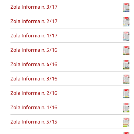
Zola Informa n. 3/17
Zola Informa n. 2/17
Zola Informa n. 1/17
Zola Informa n. 5/16
Zola Informa n. 4/16
Zola Informa n. 3/16
Zola Informa n. 2/16
Zola Informa n. 1/16
Zola Informa n. 5/15