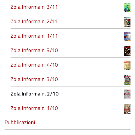
Zola Informa n. 3/11
Zola Informa n. 2/11
Zola Informa n. 1/11
Zola Informa n. 5/10
Zola Informa n. 4/10
Zola Informa n. 3/10
Zola Informa n. 2/10
Zola Informa n. 1/10
Pubblicazioni