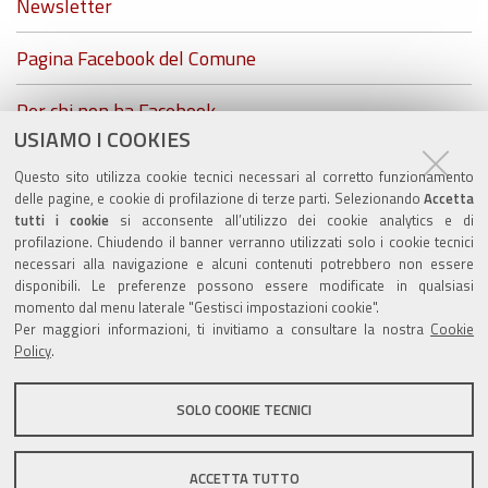
Newsletter
Pagina Facebook del Comune
Per chi non ha Facebook...
USIAMO I COOKIES
ZolaGram - il canale Telegram del Comune di Zola
Questo sito utilizza cookie tecnici necessari al corretto funzionamento
Predosa
delle pagine, e cookie di profilazione di terze parti. Selezionando
Accetta
tutti i cookie
si acconsente all’utilizzo dei cookie analytics e di
profilazione. Chiudendo il banner verranno utilizzati solo i cookie tecnici
necessari alla navigazione e alcuni contenuti potrebbero non essere
disponibili. Le preferenze possono essere modificate in qualsiasi
momento dal menu laterale "Gestisci impostazioni cookie".
Valuta questo sito
Per maggiori informazioni, ti invitiamo a consultare la nostra
Cookie
Policy
.
SOLO COOKIE TECNICI
Sito istituzionale Comune di Zola Predosa
ACCETTA TUTTO