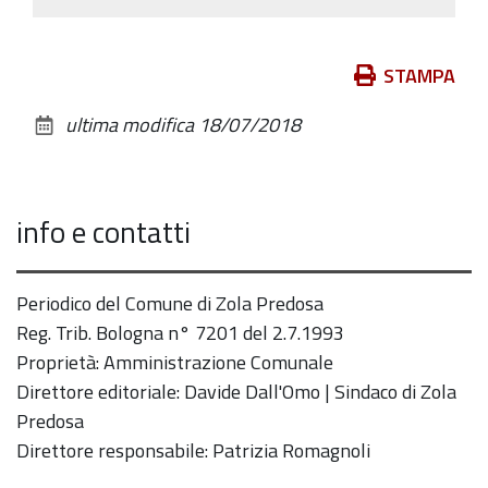
Azioni
STAMPA
sul
ultima modifica
18/07/2018
documento
info e contatti
Periodico del Comune di Zola Predosa
Reg. Trib. Bologna n° 7201 del 2.7.1993
Proprietà: Amministrazione Comunale
Direttore editoriale: Davide Dall'Omo | Sindaco di Zola
Predosa
Direttore responsabile: Patrizia Romagnoli