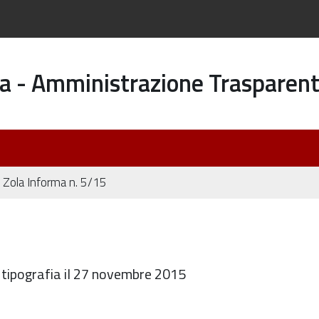
a - Amministrazione Trasparen
Zola Informa n. 5/15
 tipografia il 27 novembre 2015