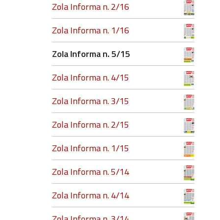
Zola Informa n. 2/16
Zola Informa n. 1/16
Zola Informa n. 5/15
Zola Informa n. 4/15
Zola Informa n. 3/15
Zola Informa n. 2/15
Zola Informa n. 1/15
Zola Informa n. 5/14
Zola Informa n. 4/14
Zola Informa n. 3/14