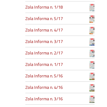
Zola Informa n. 1/18
Zola Informa n. 5/17
Zola Informa n. 4/17
Zola Informa n. 3/17
Zola Informa n. 2/17
Zola Informa n. 1/17
Zola Informa n. 5/16
Zola Informa n. 4/16
Zola Informa n. 3/16