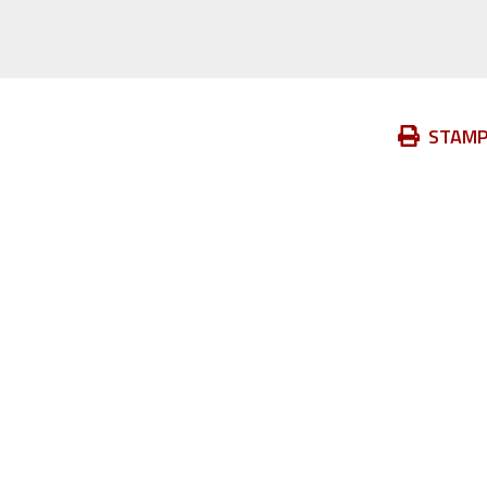
Azioni
STAM
sul
documento