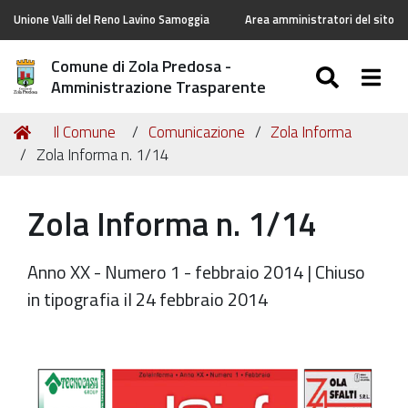
Unione Valli del Reno Lavino Samoggia
Area amministratori del sito
Comune di Zola Predosa -
SEARC
Togg
Amministrazione Trasparente
Tu
Home
Il Comune
Comunicazione
Zola Informa
sei
Zola Informa n. 1/14
qui:
Zola Informa n. 1/14
Anno XX - Numero 1 - febbraio 2014 | Chiuso
in tipografia il 24 febbraio 2014