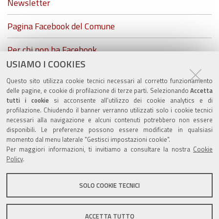
Newsletter
Pagina Facebook del Comune
Per chi non ha Facebook...
USIAMO I COOKIES
ZolaGram - il canale Telegram del Comune di Zola
Questo sito utilizza cookie tecnici necessari al corretto funzionamento
Predosa
delle pagine, e cookie di profilazione di terze parti. Selezionando
Accetta
tutti i cookie
si acconsente all’utilizzo dei cookie analytics e di
profilazione. Chiudendo il banner verranno utilizzati solo i cookie tecnici
necessari alla navigazione e alcuni contenuti potrebbero non essere
disponibili. Le preferenze possono essere modificate in qualsiasi
Valuta questo sito
momento dal menu laterale "Gestisci impostazioni cookie".
Per maggiori informazioni, ti invitiamo a consultare la nostra
Cookie
Policy
.
SOLO COOKIE TECNICI
Sito istituzionale Comune di Zola Predosa
ACCETTA TUTTO