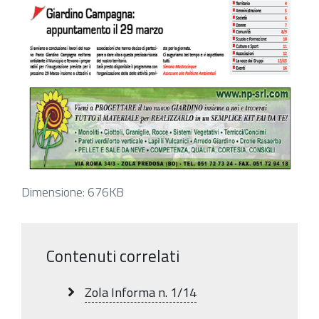
Clicca
Dimensione: 676KB
per
vedere
l'immagine
Contenuti correlati
alle
dimensioni
Zola Informa n. 1/14
originali…