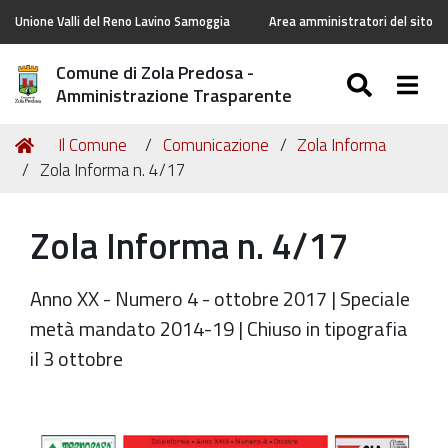
Unione Valli del Reno Lavino Samoggia
Area amministratori del sito
Comune di Zola Predosa -
SEARC
Togg
Amministrazione Trasparente
Tu
Home
Il Comune
Comunicazione
Zola Informa
sei
Zola Informa n. 4/17
qui:
Zola Informa n. 4/17
Anno XX - Numero 4 - ottobre 2017 | Speciale
metà mandato 2014-19 | Chiuso in tipografia
il 3 ottobre