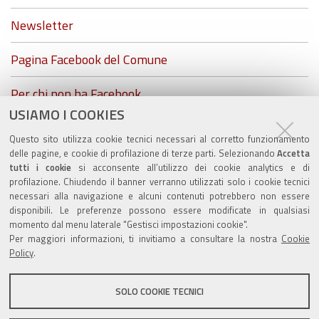
Newsletter
Pagina Facebook del Comune
Per chi non ha Facebook...
USIAMO I COOKIES
ZolaGram - il canale Telegram del Comune di Zola
Questo sito utilizza cookie tecnici necessari al corretto funzionamento
Predosa
delle pagine, e cookie di profilazione di terze parti. Selezionando
Accetta
tutti i cookie
si acconsente all’utilizzo dei cookie analytics e di
profilazione. Chiudendo il banner verranno utilizzati solo i cookie tecnici
necessari alla navigazione e alcuni contenuti potrebbero non essere
disponibili. Le preferenze possono essere modificate in qualsiasi
Valuta questo sito
momento dal menu laterale "Gestisci impostazioni cookie".
Per maggiori informazioni, ti invitiamo a consultare la nostra
Cookie
Policy
.
SOLO COOKIE TECNICI