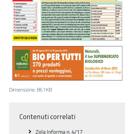
Clicca
Dimensione: 861KB
per
vedere
l'immagine
Contenuti correlati
alle
dimensioni
Zola Informa n. 4/17