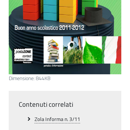
Clicca
Dimensione: 844KB
per
vedere
l'immagine
Contenuti correlati
alle
dimensioni
Zola Informa n. 3/11
originali…