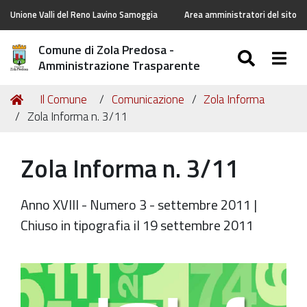
Unione Valli del Reno Lavino Samoggia
Area amministratori del sito
Comune di Zola Predosa -
SEARC
Togg
Amministrazione Trasparente
Tu
Home
Il Comune
Comunicazione
Zola Informa
sei
Zola Informa n. 3/11
qui:
Zola Informa n. 3/11
Anno XVIII - Numero 3 - settembre 2011 |
Chiuso in tipografia il 19 settembre 2011