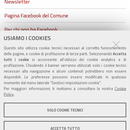
Newsletter
Pagina Facebook del Comune
Per chi non ha Facebook...
USIAMO I COOKIES
ZolaGram - il canale Telegram del Comune di Zola
Questo sito utilizza cookie tecnici necessari al corretto funzionamento
Predosa
delle pagine, e cookie di profilazione di terze parti. Selezionando
Accetta
tutti i cookie
si acconsente all’utilizzo dei cookie analytics e di
profilazione. Chiudendo il banner verranno utilizzati solo i cookie tecnici
necessari alla navigazione e alcuni contenuti potrebbero non essere
disponibili. Le preferenze possono essere modificate in qualsiasi
Valuta questo sito
momento dal menu laterale "Gestisci impostazioni cookie".
Per maggiori informazioni, ti invitiamo a consultare la nostra
Cookie
Policy
.
SOLO COOKIE TECNICI
Sito istituzionale Comune di Zola Predosa
ACCETTA TUTTO