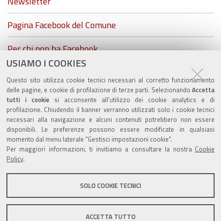
Newsletter
Pagina Facebook del Comune
Per chi non ha Facebook...
USIAMO I COOKIES
ZolaGram - il canale Telegram del Comune di Zola
Questo sito utilizza cookie tecnici necessari al corretto funzionamento
Predosa
delle pagine, e cookie di profilazione di terze parti. Selezionando
Accetta
tutti i cookie
si acconsente all’utilizzo dei cookie analytics e di
profilazione. Chiudendo il banner verranno utilizzati solo i cookie tecnici
necessari alla navigazione e alcuni contenuti potrebbero non essere
disponibili. Le preferenze possono essere modificate in qualsiasi
Valuta questo sito
momento dal menu laterale "Gestisci impostazioni cookie".
Per maggiori informazioni, ti invitiamo a consultare la nostra
Cookie
Policy
.
SOLO COOKIE TECNICI
Sito istituzionale Comune di Zola Predosa
ACCETTA TUTTO