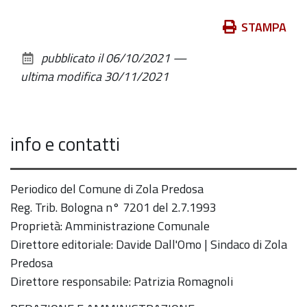
Azioni
STAMPA
sul
pubblicato il
06/10/2021
—
documento
ultima modifica
30/11/2021
info e contatti
Periodico del Comune di Zola Predosa
Reg. Trib. Bologna n° 7201 del 2.7.1993
Proprietà: Amministrazione Comunale
Direttore editoriale: Davide Dall'Omo | Sindaco di Zola
Predosa
Direttore responsabile: Patrizia Romagnoli