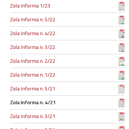
Zola Informa 1/23
Zola Informa n. 5/22
Zola Informa n. 4/22
Zola Informa n. 3/22
Zola Informa n. 2/22
Zola Informa n. 1/22
Zola Informa n. 5/21
Zola Informa n. 4/21
Zola Informa n. 3/21