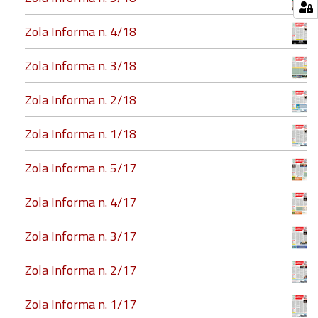
Zola Informa n. 4/18
Zola Informa n. 3/18
Zola Informa n. 2/18
Zola Informa n. 1/18
Zola Informa n. 5/17
Zola Informa n. 4/17
Zola Informa n. 3/17
Zola Informa n. 2/17
Zola Informa n. 1/17