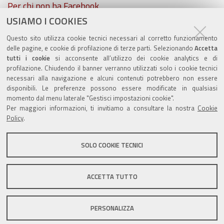
Per chi non ha Facebook...
USIAMO I COOKIES
ZolaGram - il canale Telegram del Comune di Zola
Questo sito utilizza cookie tecnici necessari al corretto funzionamento
Predosa
delle pagine, e cookie di profilazione di terze parti. Selezionando
Accetta
tutti i cookie
si acconsente all’utilizzo dei cookie analytics e di
profilazione. Chiudendo il banner verranno utilizzati solo i cookie tecnici
necessari alla navigazione e alcuni contenuti potrebbero non essere
disponibili. Le preferenze possono essere modificate in qualsiasi
Valuta questo sito
momento dal menu laterale "Gestisci impostazioni cookie".
Per maggiori informazioni, ti invitiamo a consultare la nostra
Cookie
Policy
.
SOLO COOKIE TECNICI
Sito istituzionale Comune di Zola Predosa
ACCETTA TUTTO
PERSONALIZZA
Privacy policy
|
DPO
|
Accessibilità