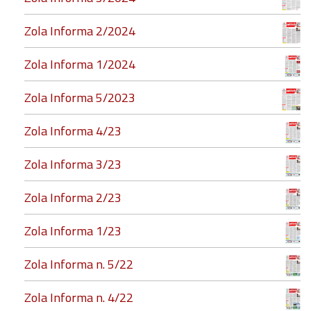
Zola Informa 2/2024
Zola Informa 1/2024
Zola Informa 5/2023
Zola Informa 4/23
Zola Informa 3/23
Zola Informa 2/23
Zola Informa 1/23
Zola Informa n. 5/22
Zola Informa n. 4/22