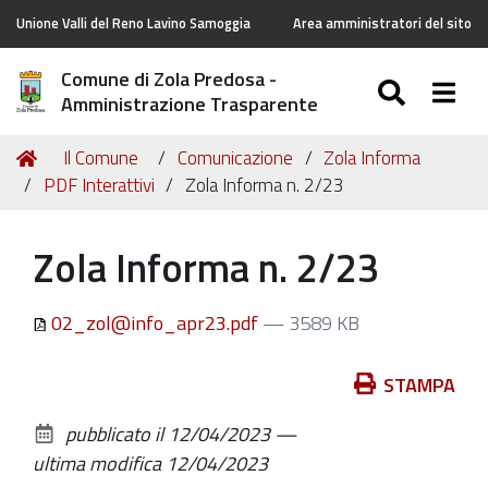
Unione Valli del Reno Lavino Samoggia
Area amministratori del sito
Comune di Zola Predosa -
SEARC
Togg
Amministrazione Trasparente
Tu
Home
Il Comune
Comunicazione
Zola Informa
sei
PDF Interattivi
Zola Informa n. 2/23
qui:
Zola Informa n. 2/23
02_zol@info_apr23.pdf
— 3589 KB
Azioni
STAMPA
sul
pubblicato il
12/04/2023
—
documento
ultima modifica
12/04/2023