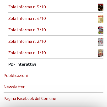
Zola Informa n. 5/10
Zola Informa n. 4/10
Zola Informa n. 3/10
Zola Informa n. 2/10
Zola Informa n. 1/10
PDF Interattivi
Pubblicazioni
Newsletter
Pagina Facebook del Comune