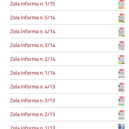
Zola Informa n. 1/15
Zola Informa n. 5/14
Zola Informa n. 4/14
Zola Informa n. 3/14
Zola Informa n. 2/14
Zola Informa n. 1/14
Zola Informa n. 4/13
Zola Informa n. 3/13
Zola Informa n. 2/13
Zola Informa n. 1/13