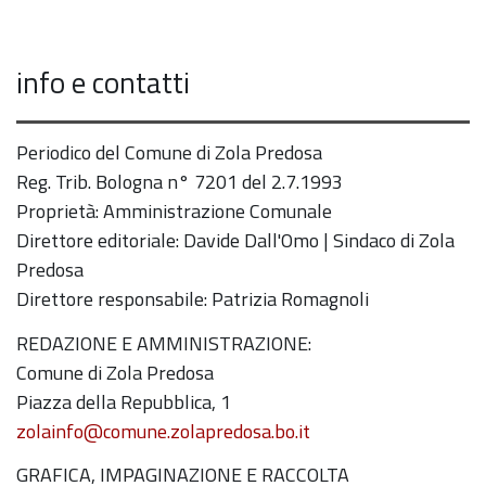
info e contatti
Periodico del Comune di Zola Predosa
Reg. Trib. Bologna n° 7201 del 2.7.1993
Proprietà: Amministrazione Comunale
Direttore editoriale: Davide Dall'Omo | Sindaco di Zola
Predosa
Direttore responsabile: Patrizia Romagnoli
REDAZIONE E AMMINISTRAZIONE:
Comune di Zola Predosa
Piazza della Repubblica, 1
zolainfo@comune.zolapredosa.bo.it
GRAFICA, IMPAGINAZIONE E RACCOLTA