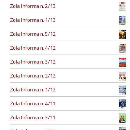
Zola Informa n. 2/13
Zola Informa n. 1/13
Zola Informa n. 5/12
Zola Informa n. 4/12
Zola Informa n. 3/12
Zola Informa n. 2/12
Zola Informa n. 1/12
Zola Informa n. 4/11
Zola Informa n. 3/11