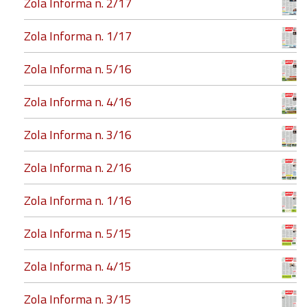
Zola Informa n. 2/17
Zola Informa n. 1/17
Zola Informa n. 5/16
Zola Informa n. 4/16
Zola Informa n. 3/16
Zola Informa n. 2/16
Zola Informa n. 1/16
Zola Informa n. 5/15
Zola Informa n. 4/15
Zola Informa n. 3/15