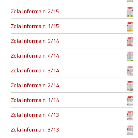
Zola Informa n. 2/15
Zola Informa n. 1/15
Zola Informa n. 5/14
Zola Informa n. 4/14
Zola Informa n. 3/14
Zola Informa n. 2/14
Zola Informa n. 1/14
Zola Informa n. 4/13
Zola Informa n. 3/13