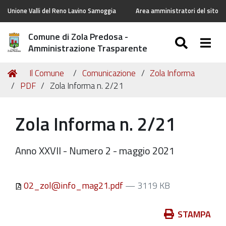
Unione Valli del Reno Lavino Samoggia
Area amministratori del sito
Comune di Zola Predosa -
SEARC
Togg
Amministrazione Trasparente
Tu
Home
Il Comune
Comunicazione
Zola Informa
sei
PDF
Zola Informa n. 2/21
qui:
Zola Informa n. 2/21
Anno XXVII - Numero 2 - maggio 2021
02_zol@info_mag21.pdf
— 3119 KB
Azioni
STAMPA