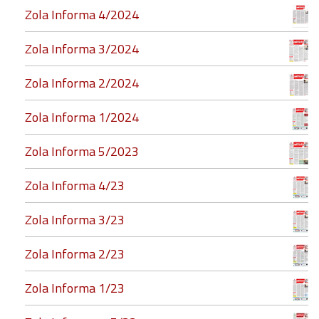
Zola Informa 4/2024
Zola Informa 3/2024
Zola Informa 2/2024
Zola Informa 1/2024
Zola Informa 5/2023
Zola Informa 4/23
Zola Informa 3/23
Zola Informa 2/23
Zola Informa 1/23