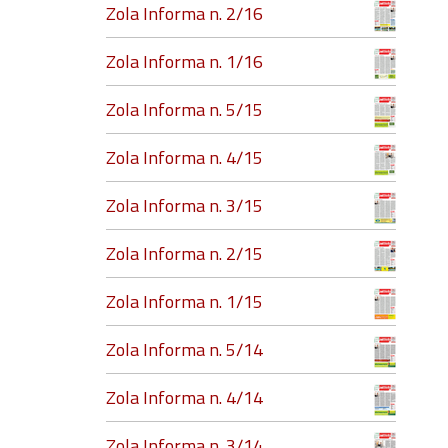
Zola Informa n. 2/16
Zola Informa n. 1/16
Zola Informa n. 5/15
Zola Informa n. 4/15
Zola Informa n. 3/15
Zola Informa n. 2/15
Zola Informa n. 1/15
Zola Informa n. 5/14
Zola Informa n. 4/14
Zola Informa n. 3/14