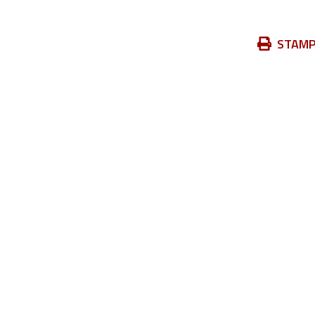
Azioni
STAM
sul
documento