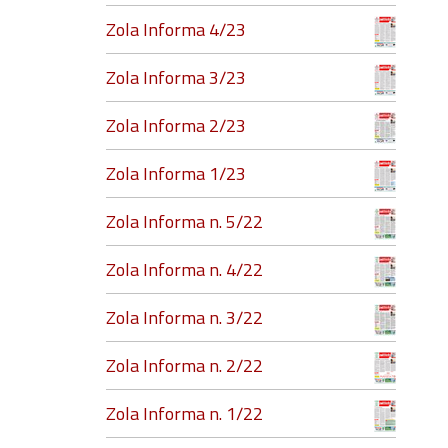
Zola Informa 4/23
Zola Informa 3/23
Zola Informa 2/23
Zola Informa 1/23
Zola Informa n. 5/22
Zola Informa n. 4/22
Zola Informa n. 3/22
Zola Informa n. 2/22
Zola Informa n. 1/22