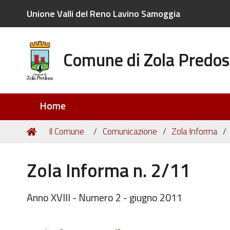
Unione Valli del Reno Lavino Samoggia
Comune di Zola Predos
Sezioni
Home
Tu
Home
Il Comune
Comunicazione
Zola Informa
sei
qui:
Zola Informa n. 2/11
Anno XVIII - Numero 2 - giugno 2011