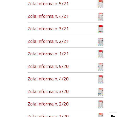
Zola Informa n. 5/21
Zola Informa n. 4/21
Zola Informa n. 3/21
Zola Informa n. 2/21
Zola Informa n. 1/21
Zola Informa n. 5/20
Zola Informa n. 4/20
Zola Informa n. 3/20
Zola Informa n. 2/20
Zola Informa n. 1/20