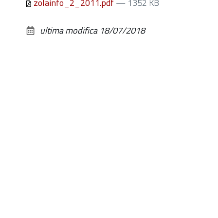
zolainfo_2_2011.pdf
— 1352 KB
ultima modifica
18/07/2018