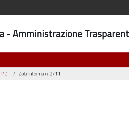
a - Amministrazione Trasparen
PDF
Zola Informa n. 2/11