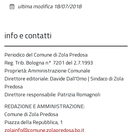
sul
ultima modifica
18/07/2018
documento
info e contatti
Periodico del Comune di Zola Predosa
Reg. Trib. Bologna n° 7201 del 2.7.1993
Proprietà: Amministrazione Comunale
Direttore editoriale: Davide Dall'Omo | Sindaco di Zola
Predosa
Direttore responsabile: Patrizia Romagnoli
REDAZIONE E AMMINISTRAZIONE:
Comune di Zola Predosa
Piazza della Repubblica, 1
zolainfo@comune.zolapredosa.bo.it