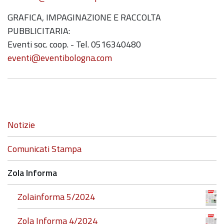
GRAFICA, IMPAGINAZIONE E RACCOLTA
PUBBLICITARIA:
Eventi soc. coop. - Tel. 0516340480
eventi@eventibologna.com
Navigazione
Notizie
Comunicati Stampa
Zola Informa
Zolainforma 5/2024
Zola Informa 4/2024