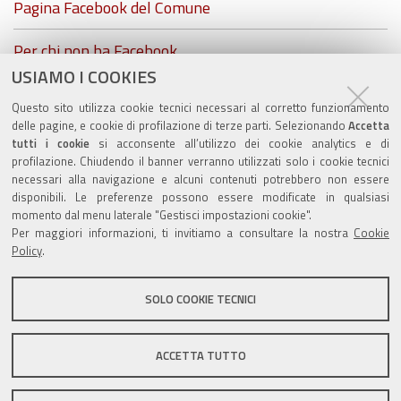
Pagina Facebook del Comune
Per chi non ha Facebook...
USIAMO I COOKIES
ZolaGram - il canale Telegram del Comune di Zola
Questo sito utilizza cookie tecnici necessari al corretto funzionamento
Predosa
delle pagine, e cookie di profilazione di terze parti. Selezionando
Accetta
tutti i cookie
si acconsente all’utilizzo dei cookie analytics e di
profilazione. Chiudendo il banner verranno utilizzati solo i cookie tecnici
necessari alla navigazione e alcuni contenuti potrebbero non essere
disponibili. Le preferenze possono essere modificate in qualsiasi
Valuta questo sito
momento dal menu laterale "Gestisci impostazioni cookie".
Per maggiori informazioni, ti invitiamo a consultare la nostra
Cookie
Policy
.
SOLO COOKIE TECNICI
Sito istituzionale Comune di Zola Predosa
ACCETTA TUTTO