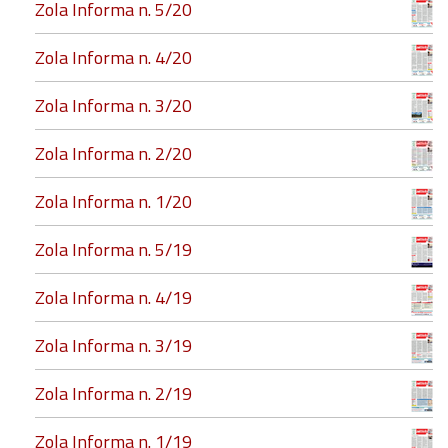
Zola Informa n. 5/20
Zola Informa n. 4/20
Zola Informa n. 3/20
Zola Informa n. 2/20
Zola Informa n. 1/20
Zola Informa n. 5/19
Zola Informa n. 4/19
Zola Informa n. 3/19
Zola Informa n. 2/19
Zola Informa n. 1/19