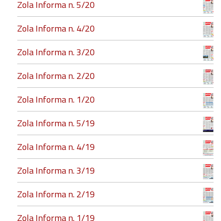
Zola Informa n. 5/20
Zola Informa n. 4/20
Zola Informa n. 3/20
Zola Informa n. 2/20
Zola Informa n. 1/20
Zola Informa n. 5/19
Zola Informa n. 4/19
Zola Informa n. 3/19
Zola Informa n. 2/19
Zola Informa n. 1/19