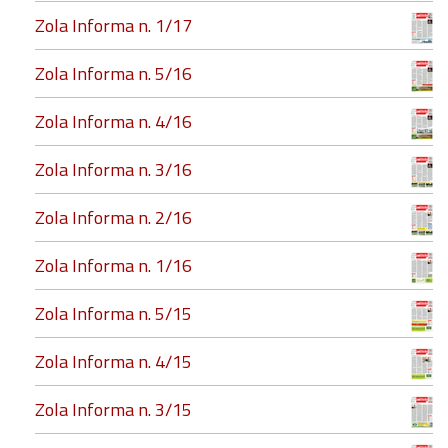
Zola Informa n. 1/17
Zola Informa n. 5/16
Zola Informa n. 4/16
Zola Informa n. 3/16
Zola Informa n. 2/16
Zola Informa n. 1/16
Zola Informa n. 5/15
Zola Informa n. 4/15
Zola Informa n. 3/15