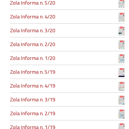
Zola Informa n. 5/20
Zola Informa n. 4/20
Zola Informa n. 3/20
Zola Informa n. 2/20
Zola Informa n. 1/20
Zola Informa n. 5/19
Zola Informa n. 4/19
Zola Informa n. 3/19
Zola Informa n. 2/19
Zola Informa n. 1/19