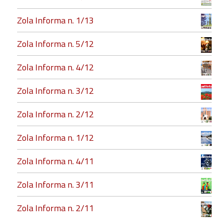
Zola Informa n. 1/13
Zola Informa n. 5/12
Zola Informa n. 4/12
Zola Informa n. 3/12
Zola Informa n. 2/12
Zola Informa n. 1/12
Zola Informa n. 4/11
Zola Informa n. 3/11
Zola Informa n. 2/11