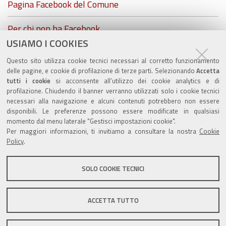
Pagina Facebook del Comune
Per chi non ha Facebook...
USIAMO I COOKIES
ZolaGram - il canale Telegram del Comune di Zola
Questo sito utilizza cookie tecnici necessari al corretto funzionamento
Predosa
delle pagine, e cookie di profilazione di terze parti. Selezionando
Accetta
tutti i cookie
si acconsente all’utilizzo dei cookie analytics e di
profilazione. Chiudendo il banner verranno utilizzati solo i cookie tecnici
necessari alla navigazione e alcuni contenuti potrebbero non essere
disponibili. Le preferenze possono essere modificate in qualsiasi
Valuta questo sito
momento dal menu laterale "Gestisci impostazioni cookie".
Per maggiori informazioni, ti invitiamo a consultare la nostra
Cookie
Policy
.
SOLO COOKIE TECNICI
Sito istituzionale Comune di Zola Predosa
ACCETTA TUTTO