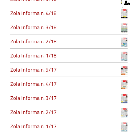
Zola Informa n. 4/18
Zola Informa n. 3/18
Zola Informa n. 2/18
Zola Informa n. 1/18
Zola Informa n. 5/17
Zola Informa n. 4/17
Zola Informa n. 3/17
Zola Informa n. 2/17
Zola Informa n. 1/17