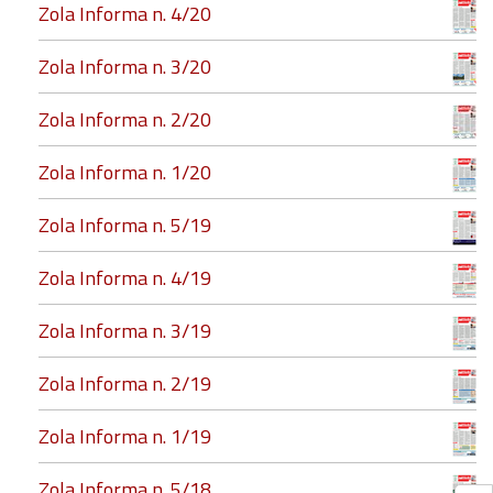
Zola Informa n. 4/20
Zola Informa n. 3/20
Zola Informa n. 2/20
Zola Informa n. 1/20
Zola Informa n. 5/19
Zola Informa n. 4/19
Zola Informa n. 3/19
Zola Informa n. 2/19
Zola Informa n. 1/19
Zola Informa n. 5/18