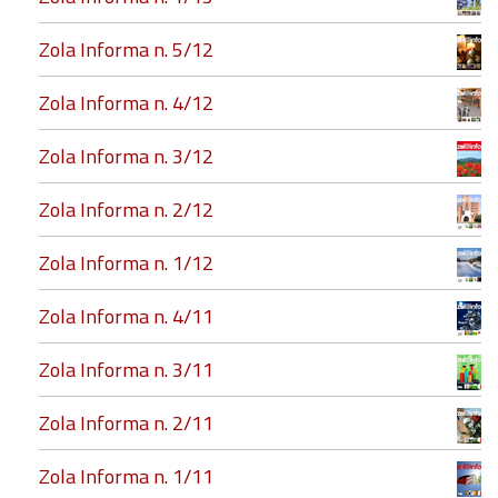
Zola Informa n. 5/12
Zola Informa n. 4/12
Zola Informa n. 3/12
Zola Informa n. 2/12
Zola Informa n. 1/12
Zola Informa n. 4/11
Zola Informa n. 3/11
Zola Informa n. 2/11
Zola Informa n. 1/11