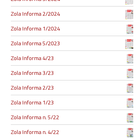
Zola Informa 2/2024
Zola Informa 1/2024
Zola Informa 5/2023
Zola Informa 4/23
Zola Informa 3/23
Zola Informa 2/23
Zola Informa 1/23
Zola Informa n. 5/22
Zola Informa n. 4/22