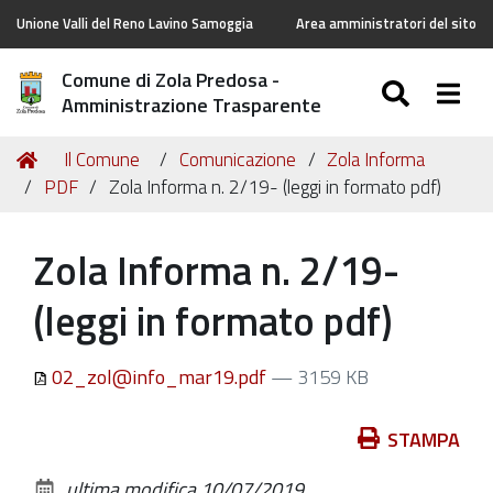
Unione Valli del Reno Lavino Samoggia
Area amministratori del sito
Comune di Zola Predosa -
SEARC
Togg
Amministrazione Trasparente
Tu
Home
Il Comune
Comunicazione
Zola Informa
sei
PDF
Zola Informa n. 2/19- (leggi in formato pdf)
qui:
Zola Informa n. 2/19-
(leggi in formato pdf)
02_zol@info_mar19.pdf
— 3159 KB
Azioni
STAMPA
sul
ultima modifica
10/07/2019