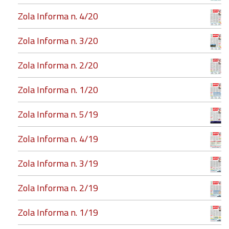
Zola Informa n. 4/20
Zola Informa n. 3/20
Zola Informa n. 2/20
Zola Informa n. 1/20
Zola Informa n. 5/19
Zola Informa n. 4/19
Zola Informa n. 3/19
Zola Informa n. 2/19
Zola Informa n. 1/19