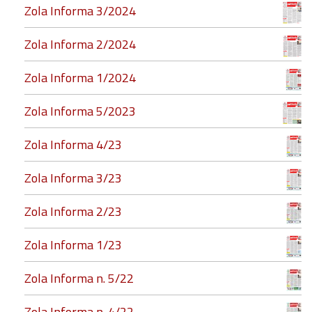
Zola Informa 3/2024
Zola Informa 2/2024
Zola Informa 1/2024
Zola Informa 5/2023
Zola Informa 4/23
Zola Informa 3/23
Zola Informa 2/23
Zola Informa 1/23
Zola Informa n. 5/22
Zola Informa n. 4/22