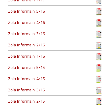
Zola Informa n. 5/16
Zola Informa n. 4/16
Zola Informa n. 3/16
Zola Informa n. 2/16
Zola Informa n. 1/16
Zola Informa n. 5/15
Zola Informa n. 4/15
Zola Informa n. 3/15
Zola Informa n. 2/15