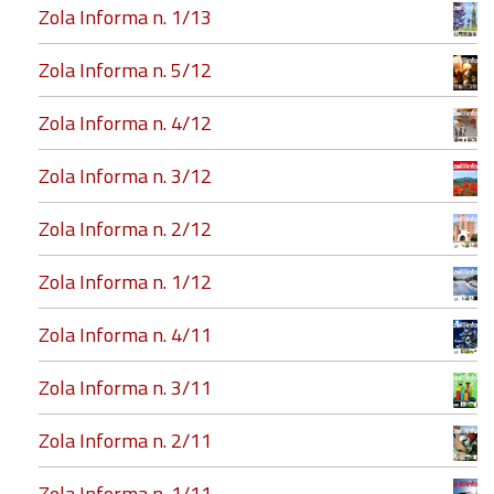
Zola Informa n. 1/13
Zola Informa n. 5/12
Zola Informa n. 4/12
Zola Informa n. 3/12
Zola Informa n. 2/12
Zola Informa n. 1/12
Zola Informa n. 4/11
Zola Informa n. 3/11
Zola Informa n. 2/11
Zola Informa n. 1/11