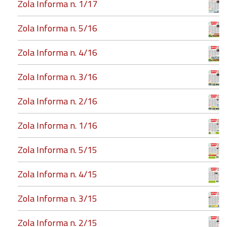
Zola Informa n. 1/17
Zola Informa n. 5/16
Zola Informa n. 4/16
Zola Informa n. 3/16
Zola Informa n. 2/16
Zola Informa n. 1/16
Zola Informa n. 5/15
Zola Informa n. 4/15
Zola Informa n. 3/15
Zola Informa n. 2/15