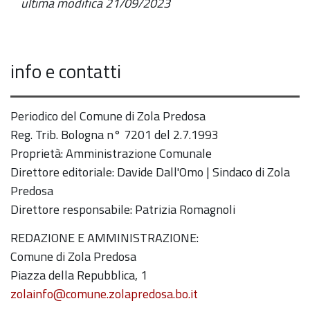
ultima modifica
21/09/2023
info e contatti
Periodico del Comune di Zola Predosa
Reg. Trib. Bologna n° 7201 del 2.7.1993
Proprietà: Amministrazione Comunale
Direttore editoriale: Davide Dall'Omo | Sindaco di Zola
Predosa
Direttore responsabile: Patrizia Romagnoli
REDAZIONE E AMMINISTRAZIONE:
Comune di Zola Predosa
Piazza della Repubblica, 1
zolainfo@comune.zolapredosa.bo.it