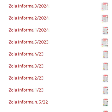
Zola Informa 3/2024
Zola Informa 2/2024
Zola Informa 1/2024
Zola Informa 5/2023
Zola Informa 4/23
Zola Informa 3/23
Zola Informa 2/23
Zola Informa 1/23
Zola Informa n. 5/22