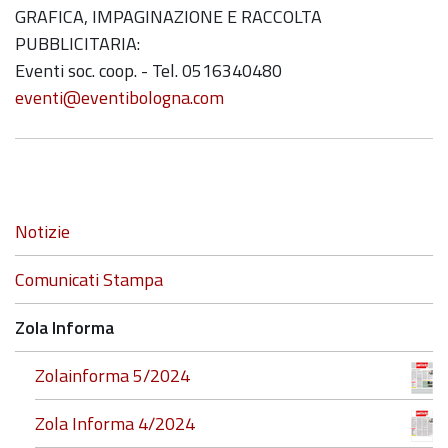
GRAFICA, IMPAGINAZIONE E RACCOLTA
PUBBLICITARIA:
Eventi soc. coop. - Tel. 0516340480
eventi@eventibologna.com
Navigazione
Notizie
Comunicati Stampa
Zola Informa
Zolainforma 5/2024
Zola Informa 4/2024