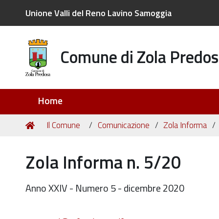
Unione Valli del Reno Lavino Samoggia
Comune di Zola Predos
Sezioni
Home
Tu
Home
Il Comune
Comunicazione
Zola Informa
sei
qui:
Zola Informa n. 5/20
Anno XXIV - Numero 5 - dicembre 2020