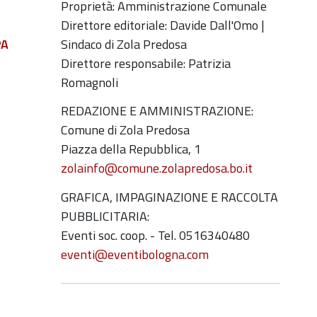
Proprietà: Amministrazione Comunale
Direttore editoriale: Davide Dall'Omo |
Sindaco di Zola Predosa
PA
Direttore responsabile: Patrizia
Romagnoli
REDAZIONE E AMMINISTRAZIONE:
Comune di Zola Predosa
Piazza della Repubblica, 1
zolainfo@comune.zolapredosa.bo.it
GRAFICA, IMPAGINAZIONE E RACCOLTA
PUBBLICITARIA:
Eventi soc. coop. - Tel. 0516340480
eventi@eventibologna.com