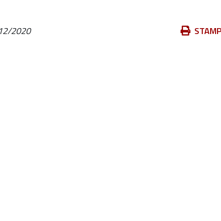
Azioni
12/2020
STAM
sul
documento