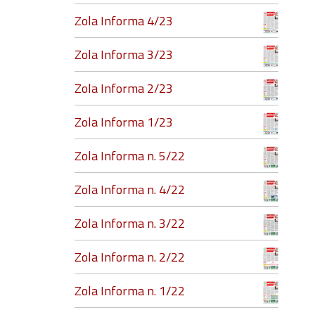
Zola Informa 4/23
Zola Informa 3/23
Zola Informa 2/23
Zola Informa 1/23
Zola Informa n. 5/22
Zola Informa n. 4/22
Zola Informa n. 3/22
Zola Informa n. 2/22
Zola Informa n. 1/22