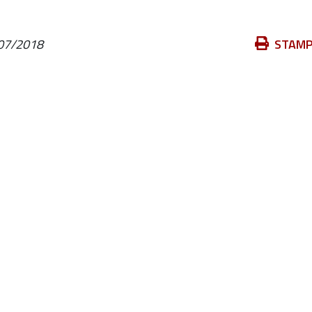
Azioni
07/2018
STAM
sul
documento