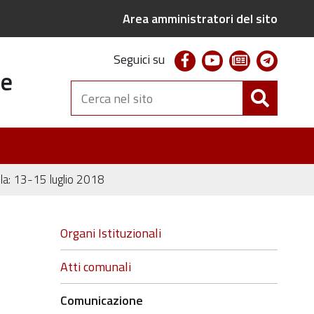
Area amministratori del sito
facebook
youtube
newsletter
telegr
Seguici su
te
Cerca
nel
sito
ola: 13-15 luglio 2018
Navigazione
Organi Istituzionali
Atti comunali
Comunicazione